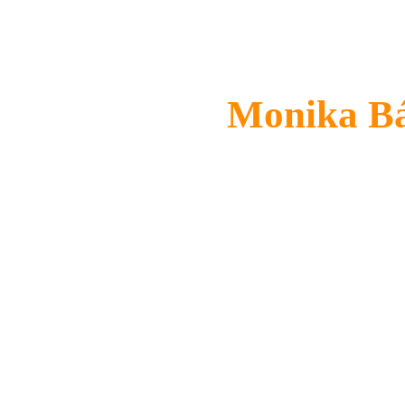
Za měsíc červ
Monika Bá
Gratu
Neváhejte a objednejte s
prá