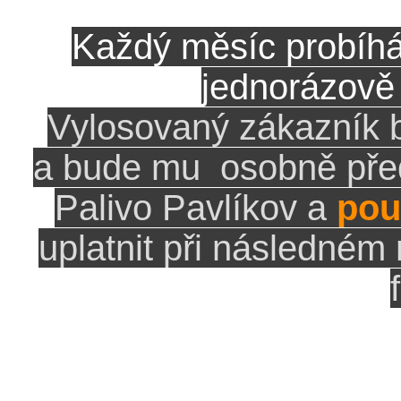
Každý měsíc probíhá 
jednorázově 
Vylosovaný zákazník 
a bude mu osobně pře
Palivo Pavlíkov a
pou
uplatnit při následném